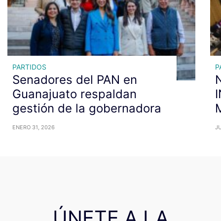
PARTIDOS
P
Senadores del PAN en
N
Guanajuato respaldan
gestión de la gobernadora
ENERO 31, 2026
JU
ÚNETE A LA