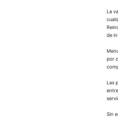
La v
cualq
Rein
de in
Menc
por c
compa
Las 
entre
servi
Sin e