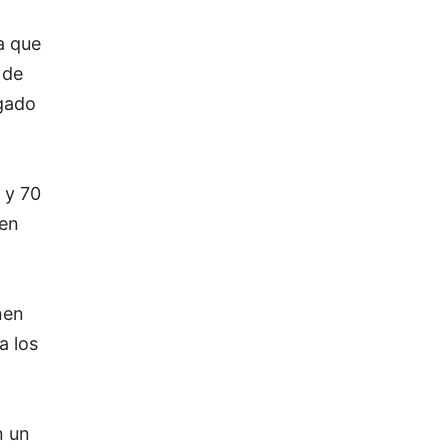
a que
 de
ngado
 y 70
 en
nen
a los
n un