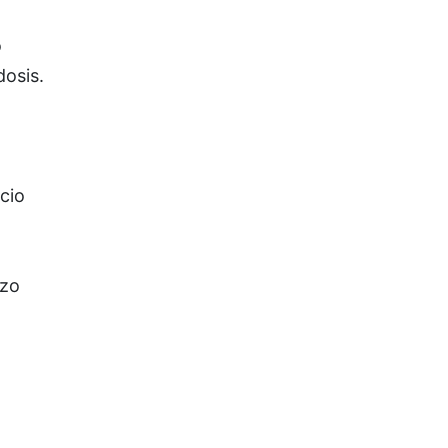
o
dosis.
cio
rzo