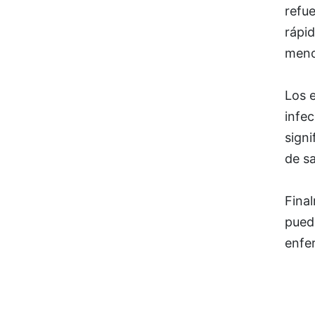
refue
rápid
menor
Los e
infe
signi
de sa
Final
puede
enfe