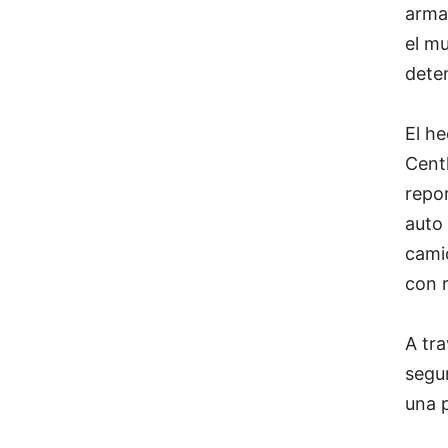
armad
el mu
deten
El he
Cent
repo
auto
cami
con 
A tra
segur
una 