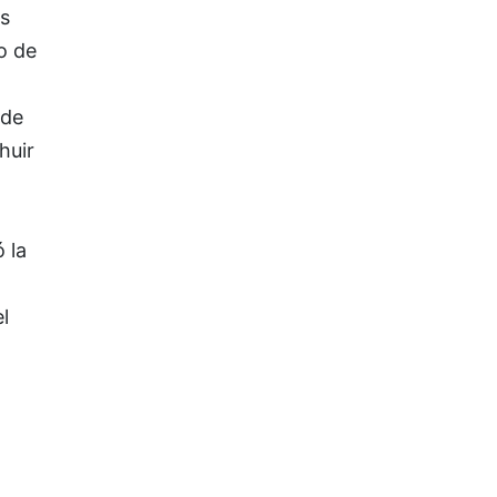
as
o de
 de
huir
 la
l