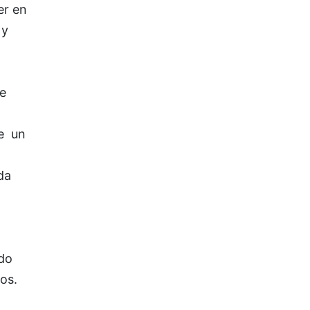
er en
 y
le
de un
da
ndo
ios.