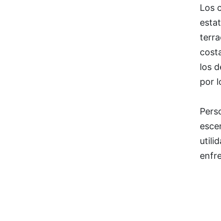
Los c
estat
terra
costa
los 
por 
Perso
escen
utili
enfr