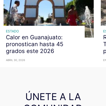
ESTADO
E
Calor en Guanajuato:
pronostican hasta 45
T
grados este 2026
p
ABRIL 30, 2026
EN
ÚNETE A LA