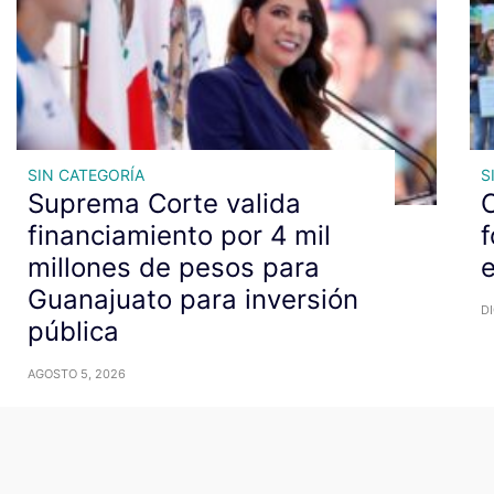
SIN CATEGORÍA
S
Suprema Corte valida
C
financiamiento por 4 mil
f
millones de pesos para
Guanajuato para inversión
DI
pública
AGOSTO 5, 2026