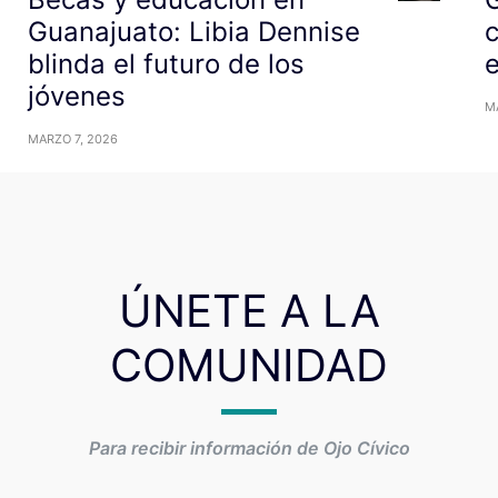
Guanajuato: Libia Dennise
c
blinda el futuro de los
jóvenes
M
MARZO 7, 2026
ÚNETE A LA
COMUNIDAD
Para recibir información de Ojo Cívico