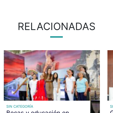
RELACIONADAS
SIN CATEGORÍA
S
Becas y educación en
G