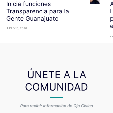
Inicia funciones
A
Transparencia para la
L
Gente Guanajuato
p
JUNIO 16, 2026
JU
ÚNETE A LA
COMUNIDAD
Para recibir información de Ojo Cívico