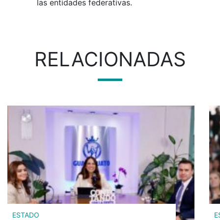
las entidades federativas.
RELACIONADAS
ESTADO
E