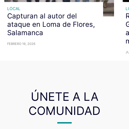
LOCAL
L
Capturan al autor del
R
ataque en Loma de Flores,
G
Salamanca
a
m
FEBRERO 19, 2026
JU
ÚNETE A LA
COMUNIDAD