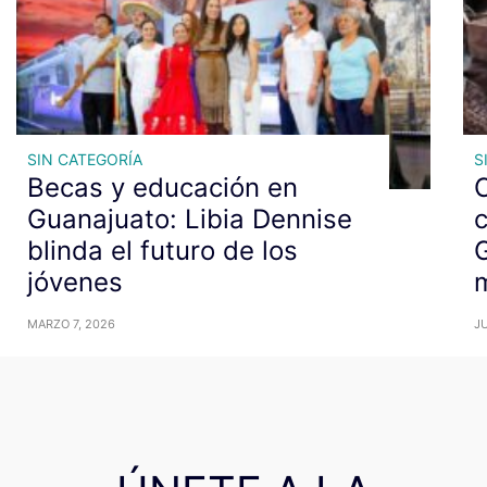
SIN CATEGORÍA
S
Becas y educación en
C
Guanajuato: Libia Dennise
c
blinda el futuro de los
G
jóvenes
m
MARZO 7, 2026
JU