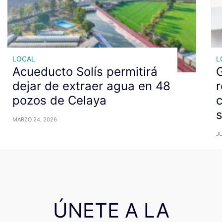
LOCAL
L
Acueducto Solís permitirá
dejar de extraer agua en 48
r
pozos de Celaya
c
MARZO 24, 2026
JU
ÚNETE A LA