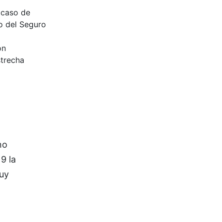
 caso de
o del Seguro
on
strecha
no
9 la
muy