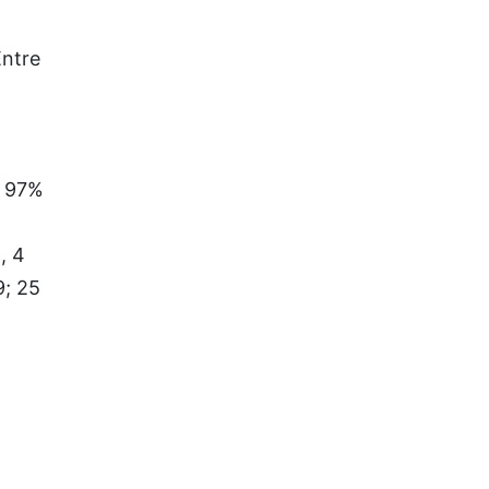
Entre
l 97%
, 4
9; 25