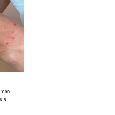
suman
a el