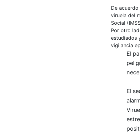
De acuerdo c
viruela del
Social (IMSS
Por otro lad
estudiados y
vigilancia e
El pa
pelig
neces
El se
alar
Virue
estr
posit