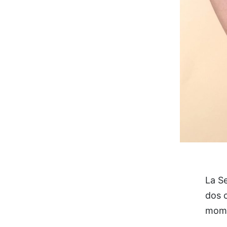
La Se
dos c
mome