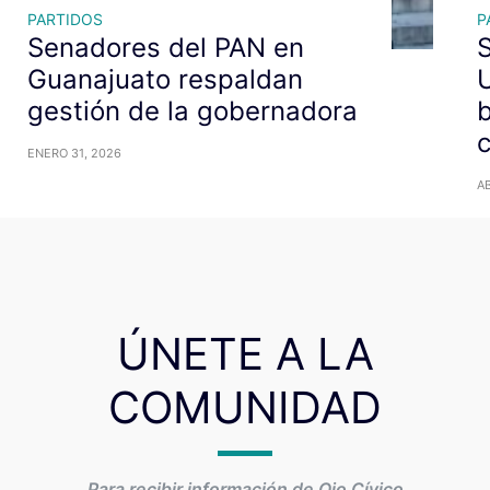
PARTIDOS
P
Senadores del PAN en
Guanajuato respaldan
U
gestión de la gobernadora
b
c
ENERO 31, 2026
AB
ÚNETE A LA
COMUNIDAD
Para recibir información de Ojo Cívico