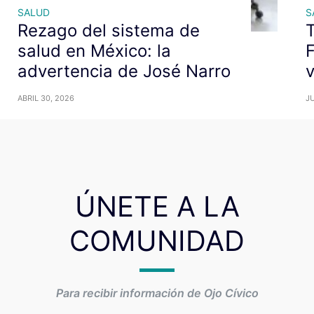
SALUD
S
Rezago del sistema de
T
salud en México: la
F
advertencia de José Narro
ABRIL 30, 2026
JU
ÚNETE A LA
COMUNIDAD
Para recibir información de Ojo Cívico