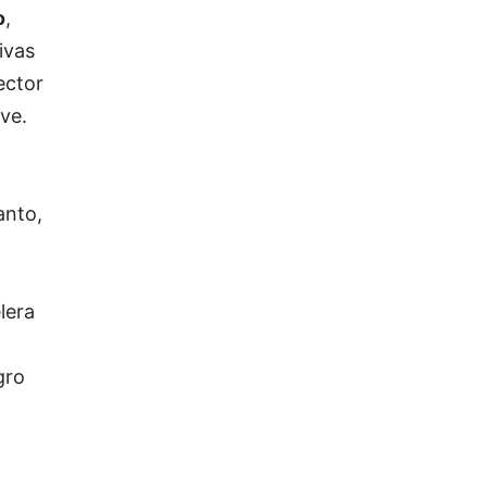
o
,
ivas
ector
ve.
anto,
lera
gro