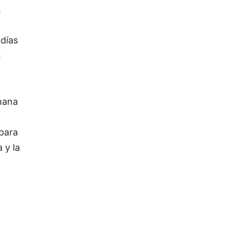
s
 días
n
emana
para
 y la