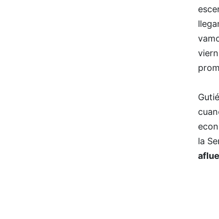
escen
lleg
vamos
vier
prom
Gutié
cuand
econ
la S
aflue