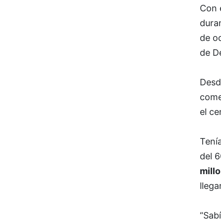
Con 
dura
de o
de De
Desd
comen
el ce
Tení
del 
mill
llega
“Sab