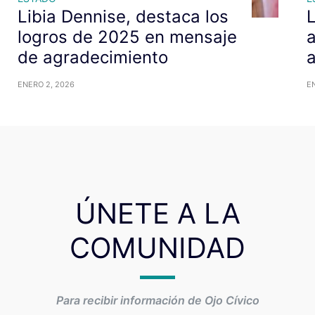
Libia Dennise, destaca los
L
logros de 2025 en mensaje
a
de agradecimiento
a
ENERO 2, 2026
E
ÚNETE A LA
COMUNIDAD
Para recibir información de Ojo Cívico