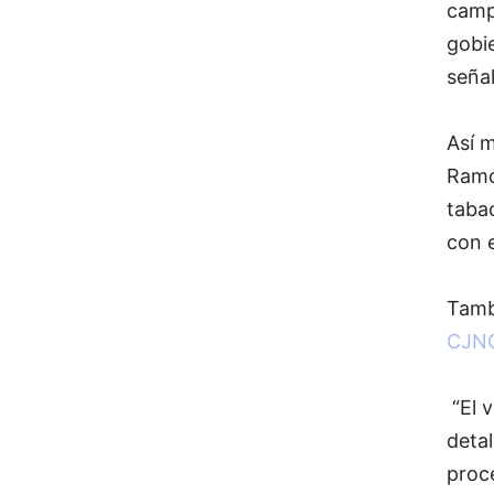
camp
gobie
señal
Así m
Ramó
taba
con e
Tamb
CJN
“El v
deta
proc