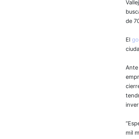
Valle
busc
de 70
El
go
ciuda
Ante 
empre
cierr
tend
inver
“Espe
mil m