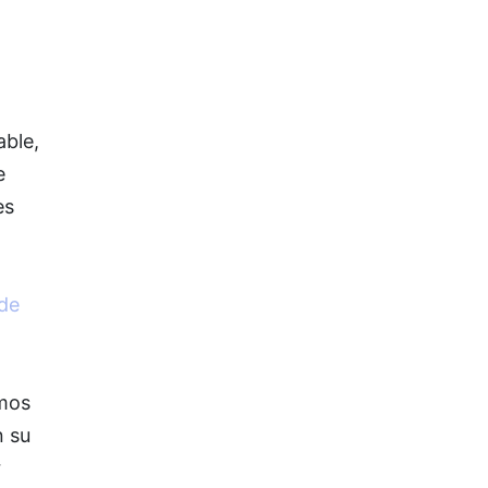
able,
e
es
de
imos
n su
r