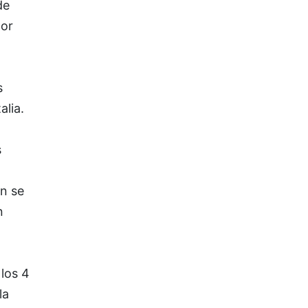
de
dor
s
alia.
s
én se
n
los 4
la