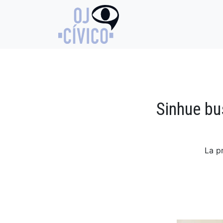
Sinhue bu
La p