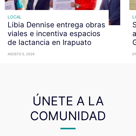
LOCAL
L
Libia Dennise entrega obras
S
viales e incentiva espacios
a
de lactancia en Irapuato
G
AGOSTO 5, 2026
EN
ÚNETE A LA
COMUNIDAD