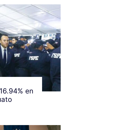
 16.94% en
uato