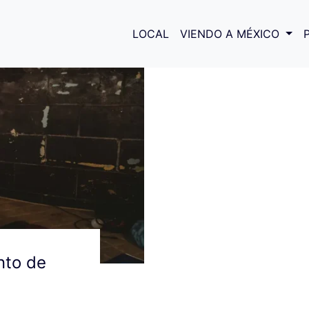
antes de química
LOCAL
VIENDO A MÉXICO
nto de