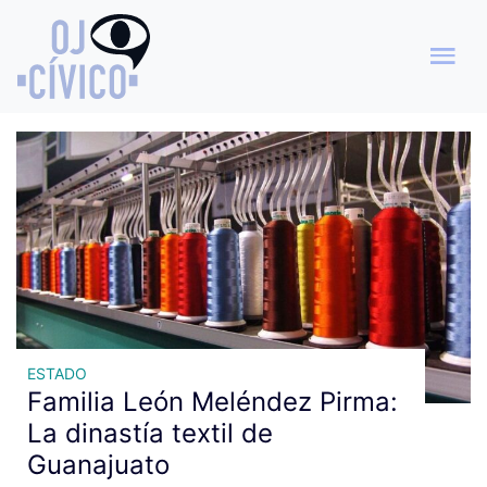
Archivo de etiquetas: familia
León Meléndez
ESTADO
Familia León Meléndez Pirma:
La dinastía textil de
Guanajuato