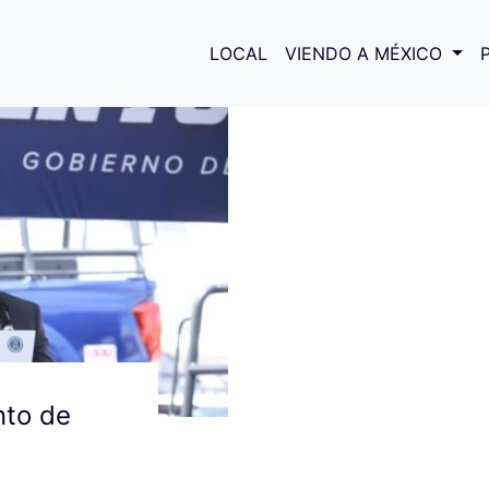
cimiento de policías municipa
LOCAL
VIENDO A MÉXICO
nto de