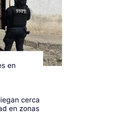
es en
iegan cerca
ad en zonas