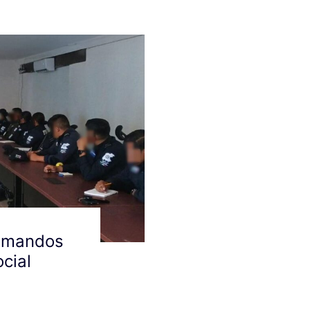
e mandos
ocial