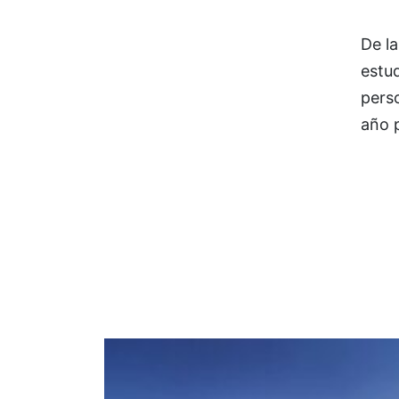
De la
estud
perso
año 