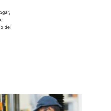
ogar,
de
o del