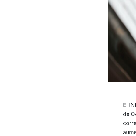
El IN
de O
corre
aumen