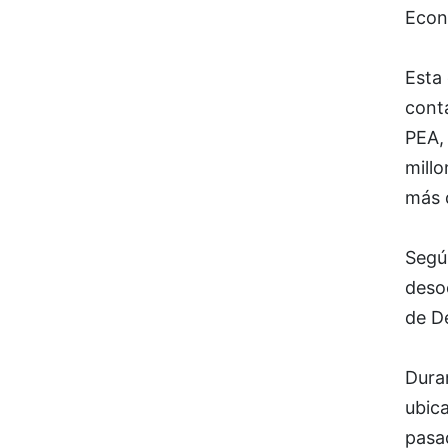
Econ
Esta
conta
PEA, 
millo
más q
Segú
deso
de D
Duran
ubica
pasa