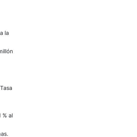
a la
illón
 Tasa
 % al
as.