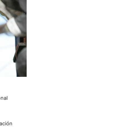
onal
lación