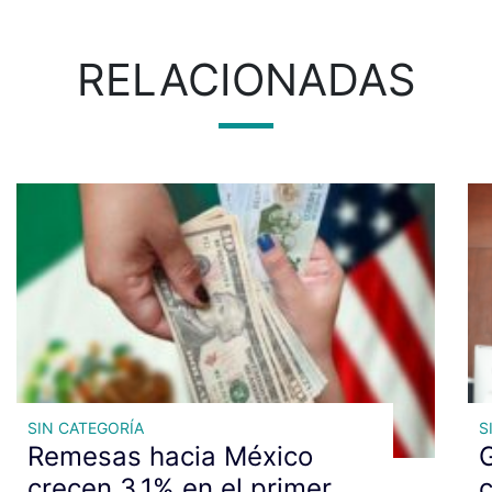
RELACIONADAS
SIN CATEGORÍA
S
Remesas hacia México
G
crecen 3.1% en el primer
c