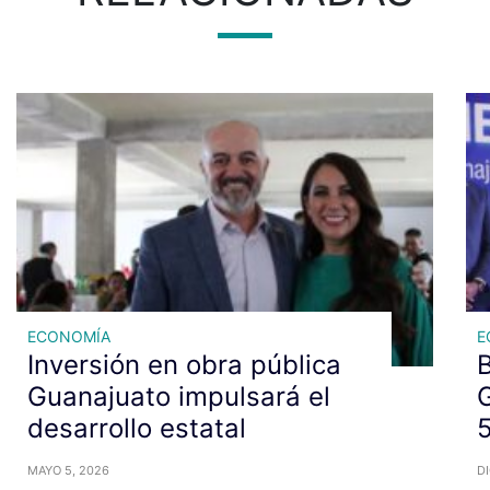
ECONOMÍA
E
Inversión en obra pública
B
Guanajuato impulsará el
G
desarrollo estatal
5
MAYO 5, 2026
DI