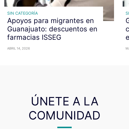
SIN CATEGORÍA
S
Apoyos para migrantes en
G
Guanajuato: descuentos en
c
farmacias ISSEG
ABRIL 14, 2026
M
ÚNETE A LA
COMUNIDAD