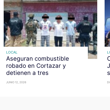
LOCAL
L
Aseguran combustible
robado en Cortazar y
J
detienen a tres
JUNIO 12, 2026
DI