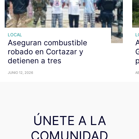
LOCAL
L
Aseguran combustible
A
robado en Cortazar y
detienen a tres
p
JUNIO 12, 2026
AB
ÚNETE A LA
COMUNIDAD