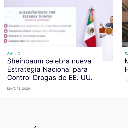
SALUD
S
Sheinbaum celebra nueva
Estrategia Nacional para
H
Control Drogas de EE. UU.
JU
MAYO 12, 2026