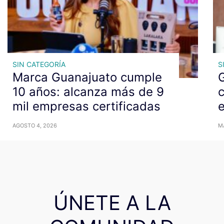
SIN CATEGORÍA
S
Marca Guanajuato cumple
G
10 años: alcanza más de 9
c
mil empresas certificadas
AGOSTO 4, 2026
M
ÚNETE A LA