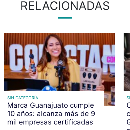
RELACIONADAS
SIN CATEGORÍA
S
Marca Guanajuato cumple
C
10 años: alcanza más de 9
c
mil empresas certificadas
G