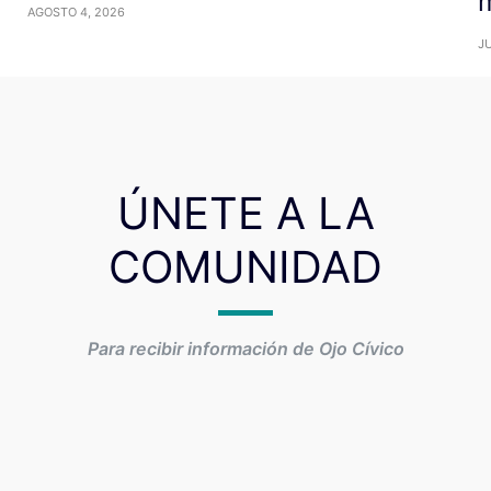
m
AGOSTO 4, 2026
JU
ÚNETE A LA
COMUNIDAD
Para recibir información de Ojo Cívico