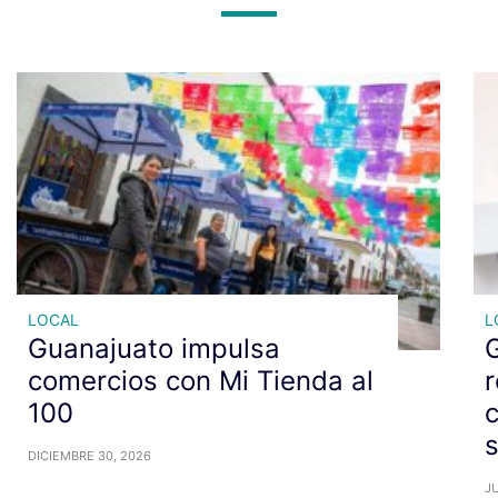
LOCAL
L
Guanajuato impulsa
comercios con Mi Tienda al
r
100
c
DICIEMBRE 30, 2026
JU