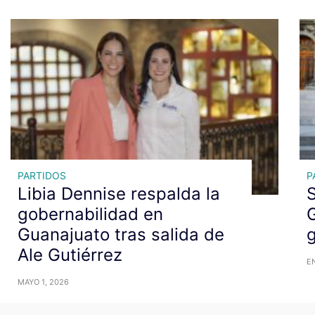
PARTIDOS
P
Libia Dennise respalda la
gobernabilidad en
Guanajuato tras salida de
g
Ale Gutiérrez
EN
MAYO 1, 2026