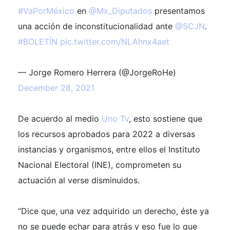
#VaPorMéxico
en
@Mx_Diputados
presentamos
una acción de inconstitucionalidad ante
@SCJN
.
#BOLETÍN
pic.twitter.com/NLAhnx4aet
— Jorge Romero Herrera (@JorgeRoHe)
December 28, 2021
De acuerdo al medio
Uno Tv
, esto sostiene que
los recursos aprobados para 2022 a diversas
instancias y organismos, entre ellos el Instituto
Nacional Electoral (INE), comprometen su
actuación al verse disminuidos.
“Dice que, una vez adquirido un derecho, éste ya
no se puede echar para atrás y eso fue lo que