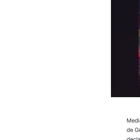
Media
de G
decla