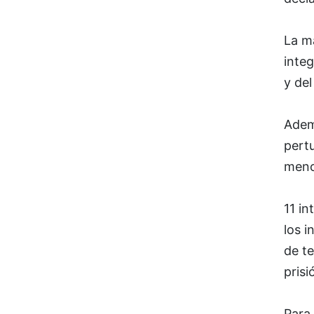
La m
inte
y del
Adem
pertu
meno
11 in
los 
de t
prisi
Para 