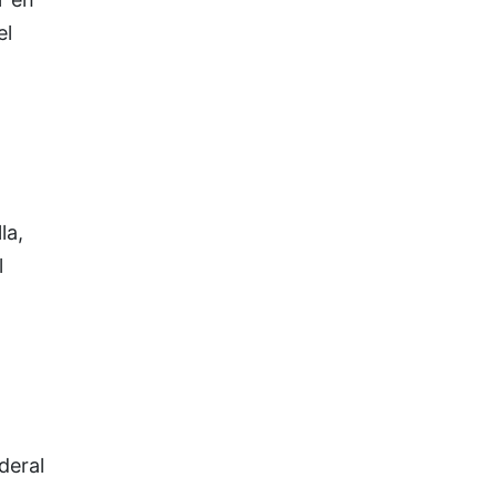
el
la,
l
deral