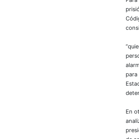
prisi
Códi
cons
“quie
perso
alarm
para 
Esta
dete
En ot
anali
pres