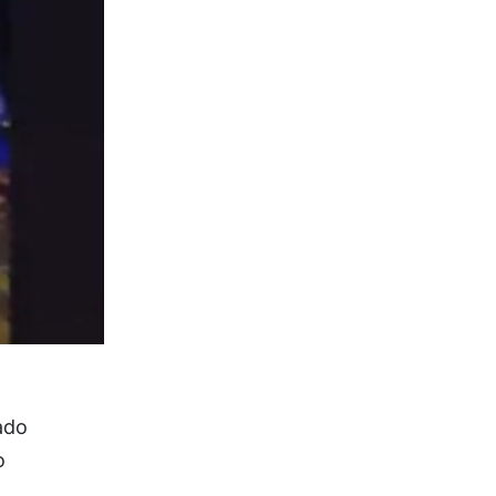
ado
o