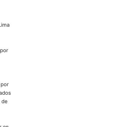
Lima
 por
 por
sados
 de
r en