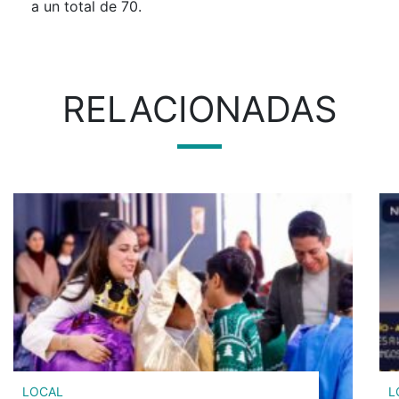
a un total de 70.
RELACIONADAS
LOCAL
L