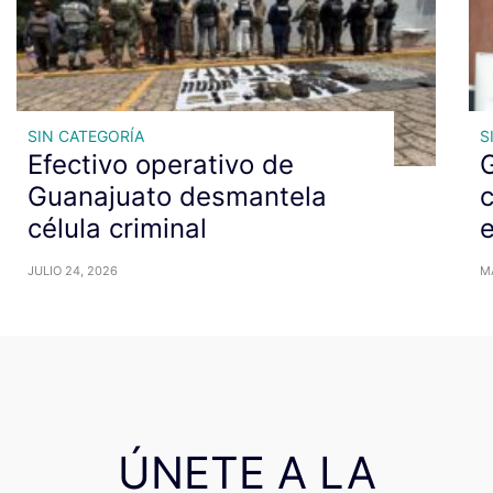
SIN CATEGORÍA
S
Efectivo operativo de
G
Guanajuato desmantela
c
célula criminal
JULIO 24, 2026
M
ÚNETE A LA