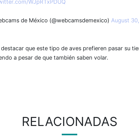
twitter.com/WJpRTxPDUQ
bcams de México (@webcamsdemexico)
August 30
2
destacar que este tipo de aves prefieren pasar su t
iendo a pesar de que también saben volar.
RELACIONADAS