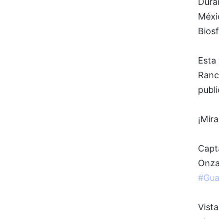
Dura
Méxi
Biosf
Esta
Ranc
publ
¡Mira
Capt
Onza,
#Gua
Vista