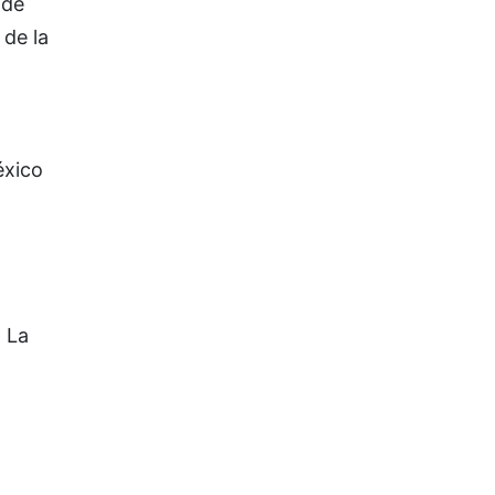
 de
de la
éxico
 La