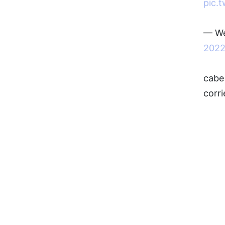
pic.
— We
202
cabe 
corr