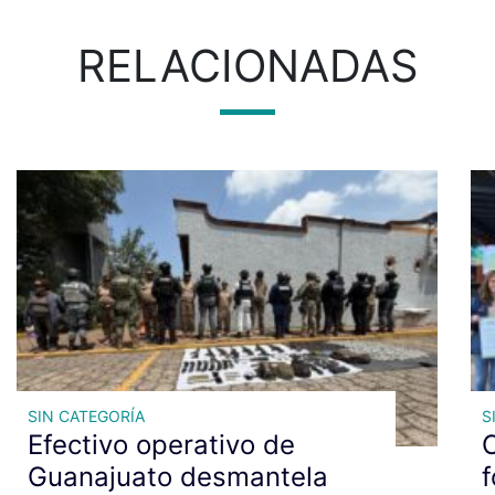
RELACIONADAS
SIN CATEGORÍA
S
Efectivo operativo de
C
Guanajuato desmantela
f