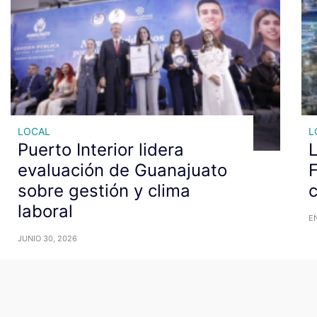
LOCAL
L
Puerto Interior lidera
L
evaluación de Guanajuato
F
sobre gestión y clima
c
laboral
E
JUNIO 30, 2026