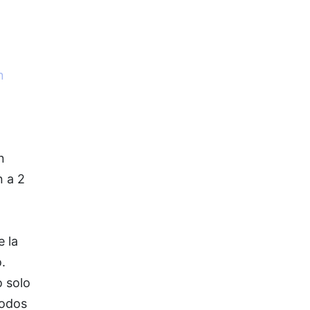
n
n
n a 2
e la
.
o solo
todos