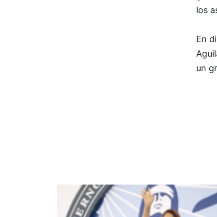
los a
En d
Aguil
un gr