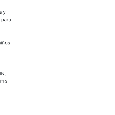
a y
 para
niños
IN,
erno