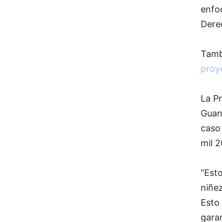
enfoc
Derec
Tamb
proy
La Pr
Guana
caso 
mil 2
“Esto
niñe
Esto 
garan