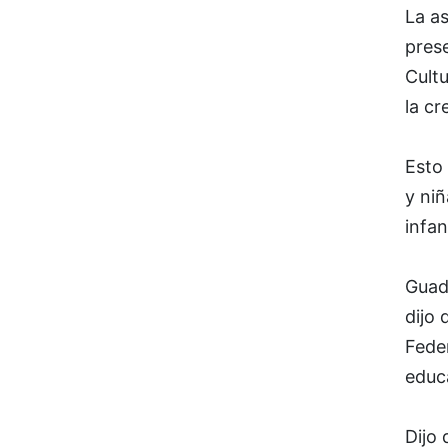
La as
prese
Cult
la cr
Esto 
y niñ
infan
Guada
dijo 
Feder
educa
Dijo 