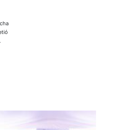
ocha
etió
.