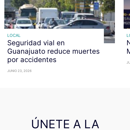
LOCAL
L
Seguridad vial en
N
Guanajuato reduce muertes
M
por accidentes
JU
JUNIO 23, 2026
ÚNETE A LA