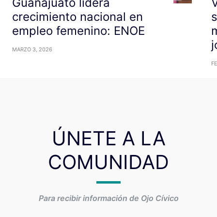
Guanajuato lidera
V
crecimiento nacional en
empleo femenino: ENOE
m
j
MARZO 3, 2026
F
ÚNETE A LA
COMUNIDAD
Para recibir información de Ojo Cívico