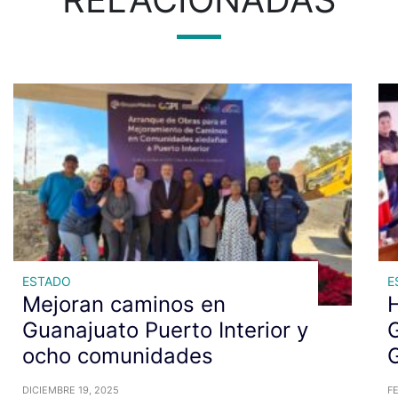
ESTADO
E
Mejoran caminos en
H
Guanajuato Puerto Interior y
G
ocho comunidades
DICIEMBRE 19, 2025
FE